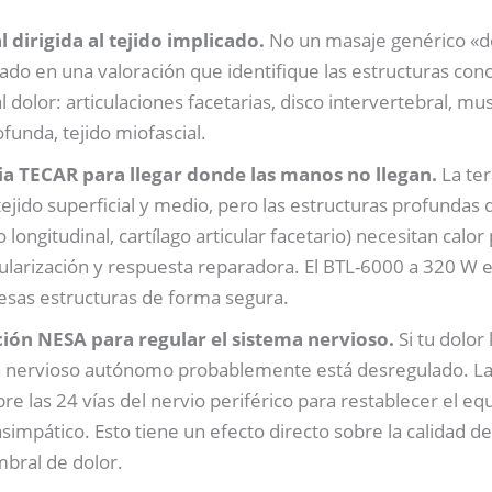
dirigida al tejido implicado.
No un masaje genérico «de
ado en una valoración que identifique las estructuras con
 dolor: articulaciones facetarias, disco intervertebral, mu
unda, tejido miofascial.
a TECAR para llegar donde las manos no llegan.
La ter
ejido superficial y medio, pero las estructuras profundas 
o longitudinal, cartílago articular facetario) necesitan calo
ularización y respuesta reparadora. El BTL-6000 a 320 W 
esas estructuras de forma segura.
n NESA para regular el sistema nervioso.
Si tu dolor
a nervioso autónomo probablemente está desregulado. La
e las 24 vías del nervio periférico para restablecer el equ
simpático. Esto tiene un efecto directo sobre la calidad de
mbral de dolor.