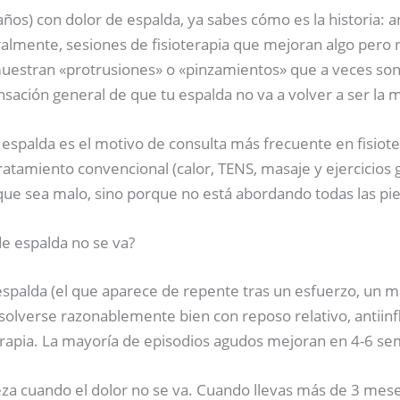
años) con dolor de espalda, ya sabes cómo es la historia: a
almente, sesiones de fisioterapia que mejoran algo pero 
uestran «protrusiones» o «pinzamientos» que a veces son 
nsación general de que tu espalda no va a volver a ser la 
e espalda es el motivo de consulta más frecuente en fisiote
ratamiento convencional (calor, TENS, masaje y ejercicios 
que sea malo, sino porque no está abordando todas las pi
de espalda no se va?
espalda (el que aparece de repente tras un esfuerzo, un m
olverse razonablemente bien con reposo relativo, antiinf
erapia. La mayoría de episodios agudos mejoran en 4-6 s
za cuando el dolor no se va. Cuando llevas más de 3 mese