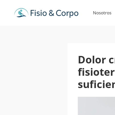
Ir
al
Nosotros
contenido
Dolor c
fisiote
suficie