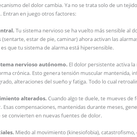
ecanismo del dolor cambia. Ya no se trata solo de un teji
. Entran en juego otros factores:
ntral.
Tu sistema nervioso se ha vuelto más sensible al do
 (sentarte, estar de pie, caminar) ahora activan las alarma
 es que tu sistema de alarma está hipersensible.
istema nervioso autónomo.
El dolor persistente activa l
orma crónica. Esto genera tensión muscular mantenida, i
rado, alteraciones del sueño y fatiga. Todo lo cual retroal
miento alterados.
Cuando algo te duele, te mueves de 
lor. Esas compensaciones, mantenidas durante meses, gen
 se convierten en nuevas fuentes de dolor.
iales.
Miedo al movimiento (kinesiofobia), catastrofismo, e