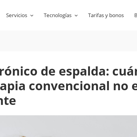
Servicios
Tecnologías
Tarifas y bonos
B
rónico de espalda: cuá
rapia convencional no 
nte