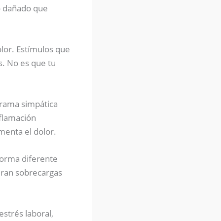
do dañado que
lor. Estímulos que
s. No es que tu
a rama simpática
nflamación
imenta el dolor.
forma diferente
eran sobrecargas
strés laboral,