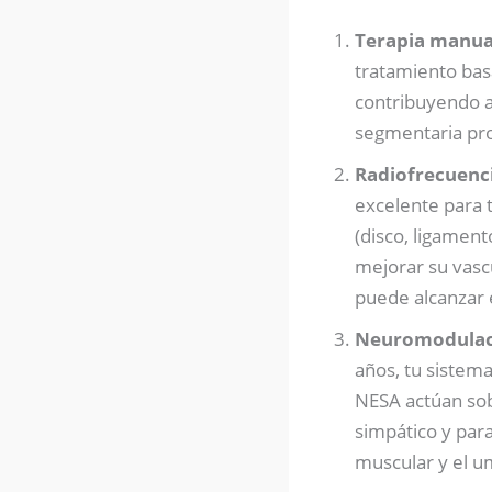
Terapia manual 
tratamiento bas
contribuyendo al
segmentaria prof
Radiofrecuenci
excelente para t
(disco, ligament
mejorar su vasc
puede alcanzar 
Neuromodulació
años, tu sistem
NESA actúan sobr
simpático y para
muscular y el u