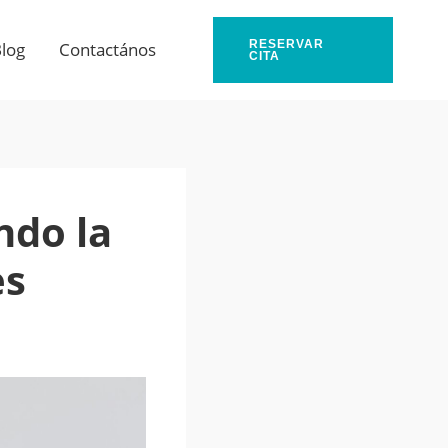
RESERVAR
log
Contactános
CITA
ndo la
es