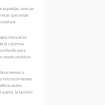
 espalda», sino un
cretas que están
sculatura
apia manual es
de la columna
r profundo para
en modo resistivo
 lleva meses o
s microcorrientes
ilibrio entre
l sueño, la tensión