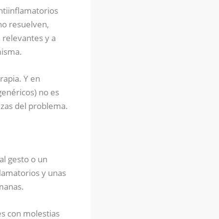
ntiinflamatorios
no resuelven,
relevantes y a
misma.
rapia. Y en
genéricos) no es
ezas del problema.
al gesto o un
lamatorios y unas
emanas.
s con molestias