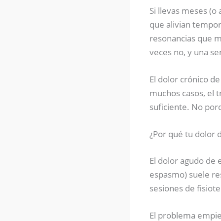
Si llevas meses (o 
que alivian tempor
resonancias que m
veces no, y una se
El dolor crónico d
muchos casos, el t
suficiente. No por
¿Por qué tu dolor 
El dolor agudo de 
espasmo) suele res
sesiones de fisiot
El problema empie