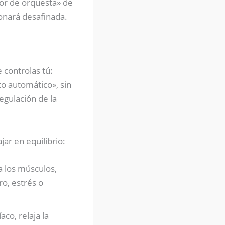
ctor de orquesta» de
sonará desafinada.
 controlas tú:
to automático», sin
regulación de la
ar en equilibrio:
a los músculos,
ro, estrés o
co, relaja la