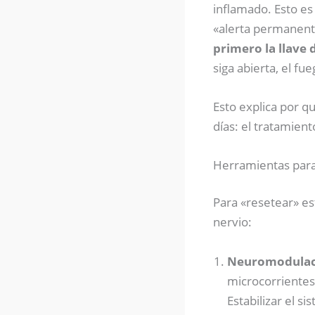
inflamado. Esto es
«alerta permanent
primero la llave d
siga abierta, el fu
Esto explica por q
días: el tratamien
Herramientas para
Para «resetear» e
nervio:
Neuromodulac
microcorrientes 
Estabilizar el 