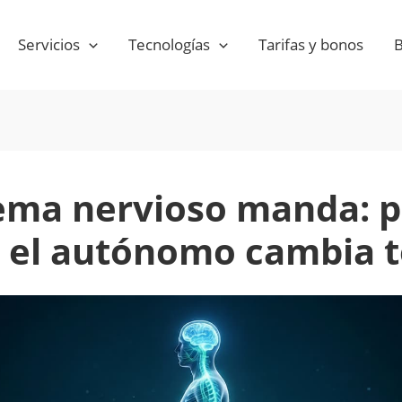
Servicios
Tecnologías
Tarifas y bonos
B
tema nervioso manda: p
r el autónomo cambia 