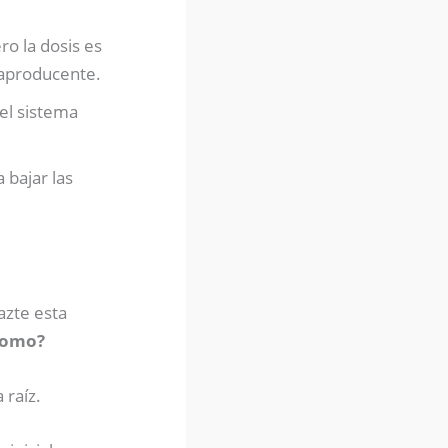
o la dosis es
raproducente.
el sistema
 bajar las
azte esta
ónomo?
 raíz.