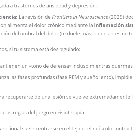
gada a trastornos de ansiedad y depresión.
iencia:
La revisión de
Frontiers in Neuroscience
(2025) do
ión alimenta el dolor crónico mediante la
inflamación sis
cción del umbral del dolor (te duele más lo que antes no te 
cos, si tu sistema está desregulado:
ntienen un «tono de defensa» incluso mientras duermes
anza las fases profundas (fase REM y sueño lento), impidie
ra recuperarte de una lesión se vuelve extremadamente l
 las reglas del juego en Fisioterapia
nvencional suele centrarse en el tejido: el músculo contrac