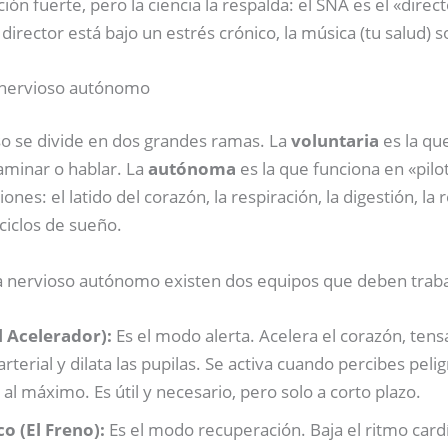
ión fuerte, pero la ciencia la respalda: el SNA es el «dire
 director está bajo un estrés crónico, la música (tu salud) 
 nervioso autónomo
o se divide en dos grandes ramas. La
voluntaria
es la que
aminar o hablar. La
autónoma
es la que funciona en «pilo
ones: el latido del corazón, la respiración, la digestión, la 
ciclos de sueño.
 nervioso autónomo existen dos equipos que deben trabaj
l Acelerador):
Es el modo alerta. Acelera el corazón, tens
rterial y dilata las pupilas. Se activa cuando percibes pelig
 al máximo. Es útil y necesario, pero solo a corto plazo.
o (El Freno):
Es el modo recuperación. Baja el ritmo cardía