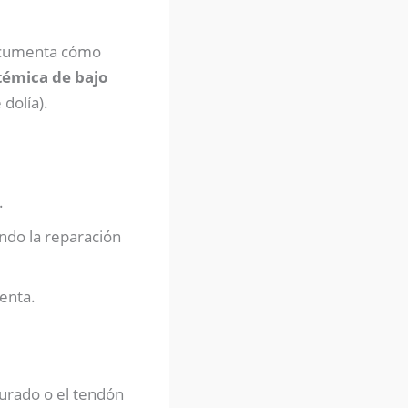
cumenta cómo
témica de bajo
dolía).
.
ndo la reparación
enta.
turado o el tendón