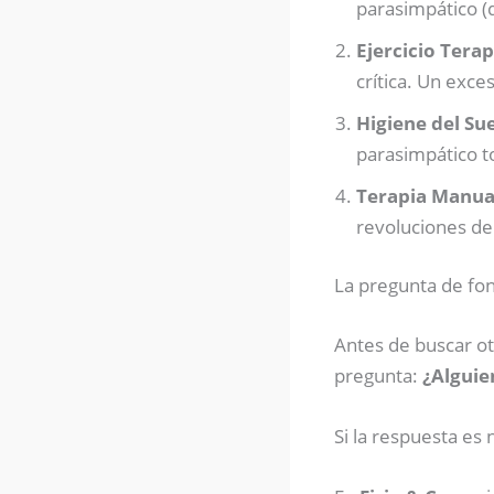
parasimpático (
Ejercicio Terap
crítica. Un exc
Higiene del Su
parasimpático to
Terapia Manual
revoluciones del
La pregunta de fo
Antes de buscar ot
pregunta:
¿Alguie
Si la respuesta es 