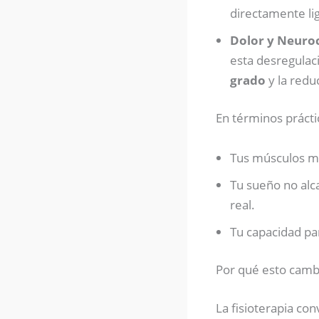
directamente li
Dolor y Neuroc
esta desregulac
grado
y la redu
En términos prácti
Tus músculos ma
Tu sueño no alc
real.
Tu capacidad pa
Por qué esto cambia
La fisioterapia co