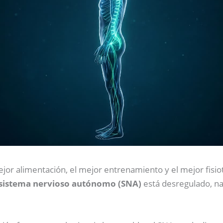
jor alimentación, el mejor entrenamiento y el mejor fisio
sistema nervioso autónomo (SNA)
está desregulado, na