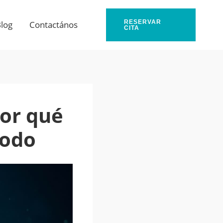
RESERVAR
log
Contactános
CITA
or qué
todo